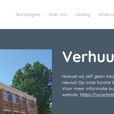
Startpagina
Over ons
Leiding
Kriskra
Verhuu
Hoewel wij zelf geen lo
nieuws! Op onze locatie 
Voor meer informatie ku
website:
https://jvcschot