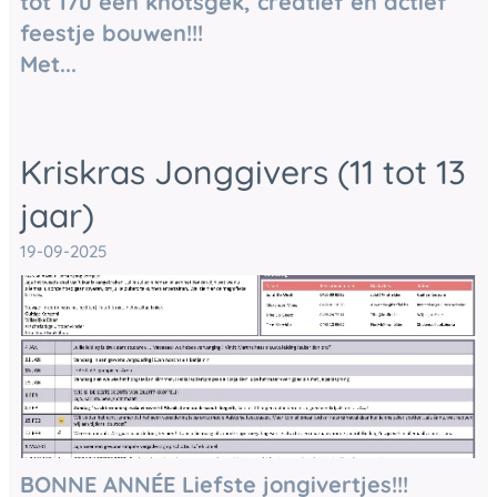
tot 17u een knotsgek, creatief en actief
feestje bouwen!!!
Met...
Kriskras Jonggivers (11 tot 13
jaar)
19-09-2025
BONNE ANNÉE Liefste jongivertjes!!!