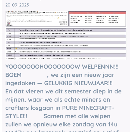
20-09-2025
YOOOOOOOHOOOOOOOW WELPENNN!!!
BOEM 💥 🎆🎇, we zijn een nieuw jaar
ingedoken — GELUKKIG NIEUWJAAR!!! 🎉
En dat vieren we dit semester diep in de
mijnen, waar we als echte miners en
crafters losgaan in PURE MINECRAFT-
STYLE!!! ⛏️🔥Samen met alle welpen
zullen we opnieuw elke zondag van 14u