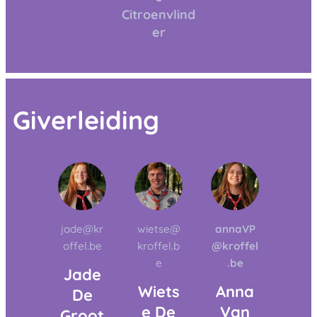
Citroenvlind
er
Giverleiding
jade@kr
wietse@
annaVP
offel.be
kroffel.b
@kroffel
e
.be
Jade
Wiets
Anna
De
e De
Van
Groot