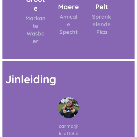
Maere
Pelt
e
Amical
Sprank
Markan
e
elende
te
Specht
Pica
Wasbe
er
Jinleiding
carma@
kroffel.b