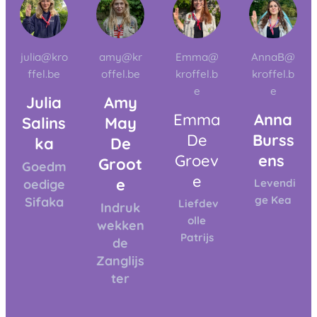
julia@kro
amy@kr
Emma@
AnnaB@
ffel.be
offel.be
kroffel.b
kroffel.b
e
e
Julia
Amy
Emma
Anna
Salins
May
De
Burss
ka
De
Groev
ens
Groot
Goedm
e
e
oedige
Levendi
ge Kea
Sifaka
Liefdev
Indruk
olle
wekken
Patrijs
de
Zanglijs
ter