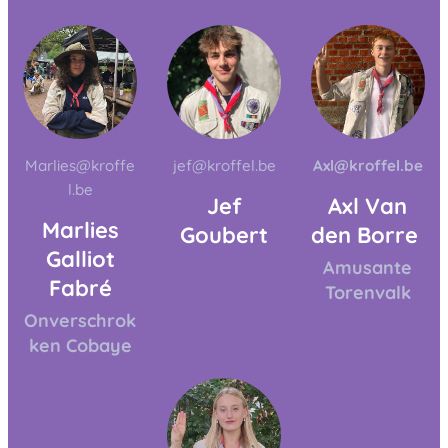
Marlies@kroffe
jef@kroffel.be
Axl@kroffel.be
l.be
Jef
Axl Van
Marlies
Goubert
den Borre
Galliot
Amusante
Fabré
Torenvalk
Onverschrok
ken Cobaye