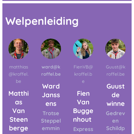
Welpenleiding
matthias
ward@k
FienVB@
Guust@k
@kroffel.
roffel.be
kroffel.b
roffel.be
be
e
Ward
Guust
Matthi
Fien
Janss
de
as
Van
ens
winne
Van
Bugge
Trotse
Gedrev
Steen
nhout
Steppel
en
berge
emmin
Schildp
Express