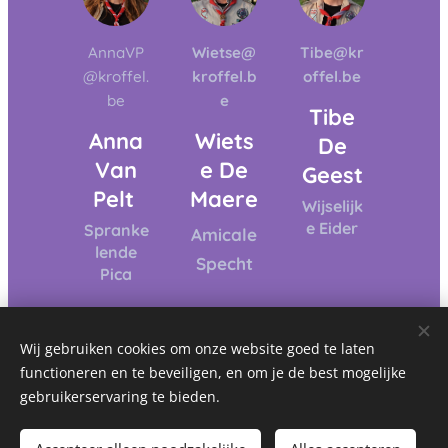
AnnaVP
Wietse@
Tibe@kr
@kroffel.
kroffel.b
offel.be
be
e
Tibe
Anna
Wiets
De
Van
e De
Geest
Pelt
Maere
Wijselijk
e Eider
Spranke
Amicale
lende
Specht
Pica
Wij gebruiken cookies om onze website goed te laten
functioneren en te beveiligen, en om je de best mogelijke
gebruikerservaring te bieden.
© 2023 Alle rechten voorbehouden